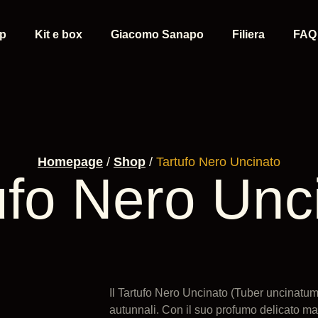
p
Kit e box
Giacomo Sanapo
Filiera
FAQ
Homepage
/
Shop
/
Tartufo Nero Uncinato
ufo Nero Unc
Il Tartufo Nero Uncinato (Tuber uncinatum)
autunnali. Con il suo profumo delicato ma