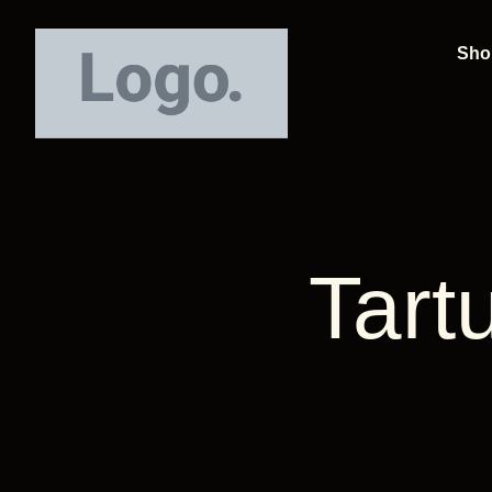
Sho
Tart