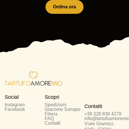
Ordina ora
Social
Scopri
Instagram
Spedizioni
Contatti
Facebook
Giacomo Sanapo
Filiera
+39 328 838 4278
FAQ
info@tartufoamoremio.
Contatti
Viale Gramsci,