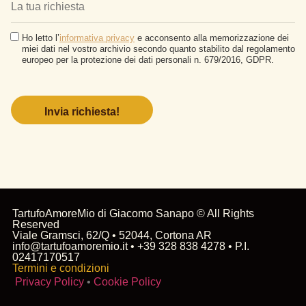
Ho letto l’
informativa privacy
e acconsento alla memorizzazione dei
miei dati nel vostro archivio secondo quanto stabilito dal regolamento
europeo per la protezione dei dati personali n. 679/2016, GDPR.
Si
prega
di
lasciare
vuoto
questo
campo.
TartufoAmoreMio di Giacomo Sanapo © All Rights
Reserved
Viale Gramsci, 62/Q • 52044, Cortona AR
info@tartufoamoremio.it • +39 328 838 4278 • P.I.
02417170517
Termini e condizioni
Privacy Policy
•
Cookie Policy