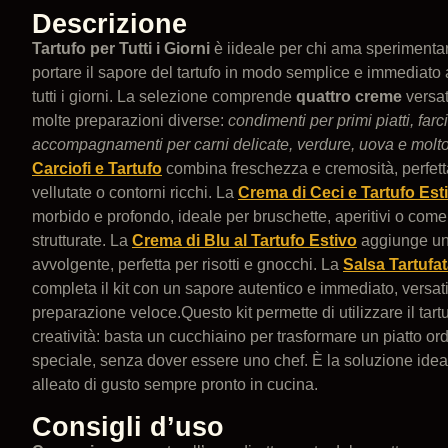
Descrizione
Tartufo per Tutti i Giorni
è iideale per chi ama sperimentar
portare il sapore del tartufo in modo semplice e immediato al
tutti i giorni. La selezione comprende
quattro creme
versati
molte preparazioni diverse:
condimenti per primi piatti, farci
accompagnamenti per carni delicate, verdure, uova e molto
Carciofi e Tartufo
combina freschezza e cremosità, perfetta
vellutate o contorni ricchi. La
Crema di Ceci e Tartufo Est
morbido e profondo, ideale per bruschette, aperitivi o come
strutturate. La
Crema di Blu al Tartufo Estivo
aggiunge un
avvolgente, perfetta per risotti e gnocchi. La
Salsa Tartufa
completa il kit con un sapore autentico e immediato, versati
preparazione veloce.Questo kit permette di utilizzare il tart
creatività: basta un cucchiaino per trasformare un piatto or
speciale, senza dover essere uno chef. È la soluzione idea
alleato di gusto sempre pronto in cucina.
Consigli d’uso