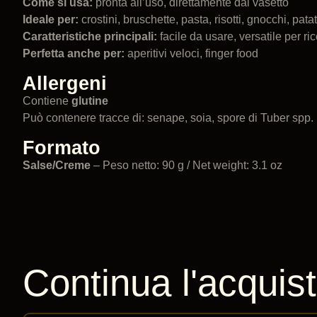
Come si usa:
pronta all’uso, direttamente dal vasetto
Ideale per:
crostini, bruschette, pasta, risotti, gnocchi, pata
Caratteristiche principali:
facile da usare, versatile per ri
Perfetta anche per:
aperitivi veloci, finger food
Allergeni
Contiene
glutine
Può contenere tracce di: senape, soia, spore di Tuber spp.
Formato
Salse/Creme
– Peso netto: 90 g / Net weight: 3.1 oz
Continua l'acquis