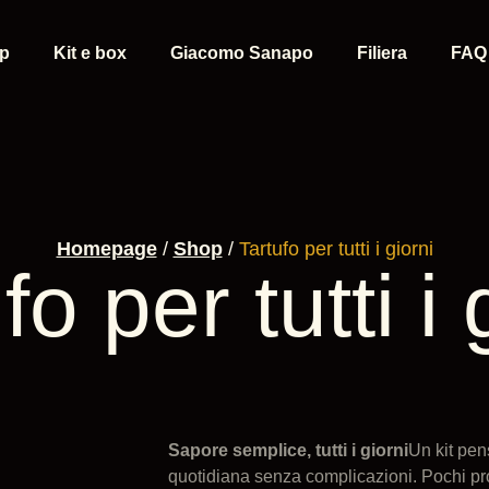
p
Kit e box
Giacomo Sanapo
Filiera
FAQ
Homepage
/
Shop
/
Tartufo per tutti i giorni
fo per tutti i 
Sapore semplice, tutti i giorni
Un kit pens
quotidiana senza complicazioni. Pochi prodot