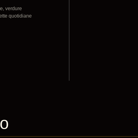
te, verdure
cette quotidiane
to