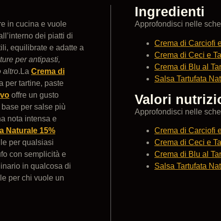
Ingredienti
e in cucina e vuole
Approfondisci nelle sche
l’interno dei piatti di
Crema di Carciofi e
li, equilibrate e adatte a
Crema di Ceci e Ta
ture per antipasti,
Crema di Blu al Tar
 altro
.La
Crema di
Salsa Tartufata Na
 per tartine, paste
ivo
offre un gusto
Valori nutriz
 base per salse più
Approfondisci nelle sche
a nota intensa e
Crema di Carciofi e
ta Naturale 15%
Crema di Ceci e Ta
le per qualsiasi
Crema di Blu al Tar
ufo con semplicità e
Salsa Tartufata Na
dinario in qualcosa di
le per chi vuole un