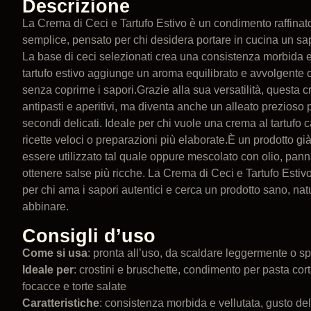
Descrizione
La Crema di Ceci e Tartufo Estivo è un condimento raffinat
semplice, pensato per chi desidera portare in cucina un sap
La base di ceci selezionati crea una consistenza morbida e 
tartufo estivo aggiunge un aroma equilibrato e avvolgente c
senza coprirne i sapori.Grazie alla sua versatilità, questa c
antipasti e aperitivi, ma diventa anche un alleato prezioso pe
secondi delicati. Ideale per chi vuole una crema al tartufo 
ricette veloci o preparazioni più elaborate.È un prodotto gi
essere utilizzato tal quale oppure mescolato con olio, pan
ottenere salse più ricche. La Crema di Ceci e Tartufo Estiv
per chi ama i sapori autentici e cerca un prodotto sano, natu
abbinare.
Consigli d’uso
Come si usa
: pronta all’uso, da scaldare leggermente o s
Ideale per
: crostini e bruschette, condimento per pasta cort
focacce e torte salate
Caratteristiche
: consistenza morbida e vellutata, gusto del