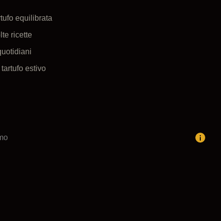
tufo equilibrata
te ricette
quotidiani
tartufo estivo
imo