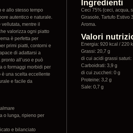
Ingredienti
o e allo stesso tempo
Ceci 75% (ceci, acqua, sa
ore autentico e naturale.
Girasole, Tartufo Estivo
vellutata, mentre il
Aroma.
he valorizza ogni piatto
Valori nutriz
rema è perfetta per
Energia: 920 kcal / 220 
r primi piatti, contorni e
Grassi: 20,7 g
capace di adattarsi a
di cui acidi grassi saturi:
à pronto all’uso e può
Carboidrati: 3,9 g
na o formaggi morbidi per
di cui zuccheri: 0 g
o è una scelta eccellente
Proteine: 3,2 g
rale e facile da
Sale: 0,7 g
palmare
a o lunga, ripieno per
icato e bilanciato