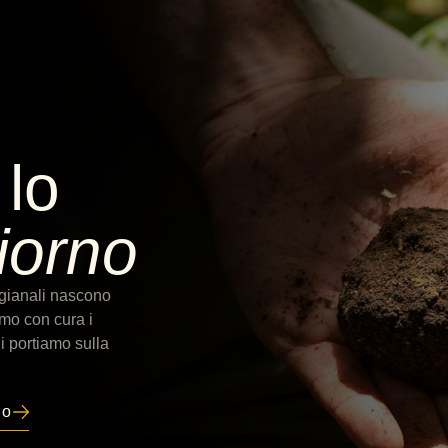
 lo
iorno
rtigianali nascono
mo con cura i
li portiamo sulla
co