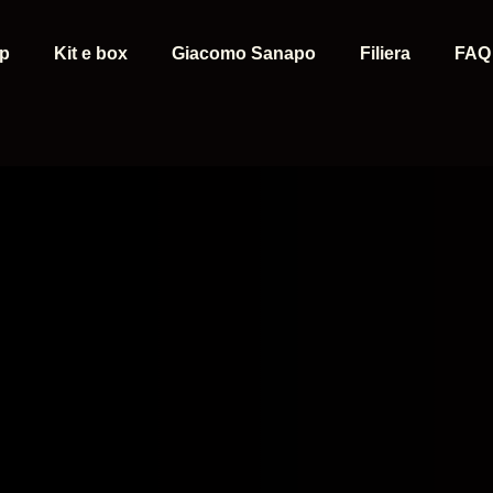
p
Kit e box
Giacomo Sanapo
Filiera
FAQ