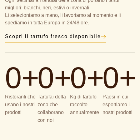
Ogni settimana i tartufai della zona ci portano i tartufi
migliori: bianchi, neri, estivi o invernali.
Li selezioniamo a mano, li lavoriamo al momento e li
spediamo in tutta Europa in 24/48 ore.
Scopri il tartufo fresco disponibile
0
+
0
+
0
+
0
+
Ristoranti che
Tartufai della
Kg di tartufo
Paesi in cui
usano i nostri
zona che
raccolto
esportiamo i
prodotti
collaborano
annualmente
nostri prodotti
con noi